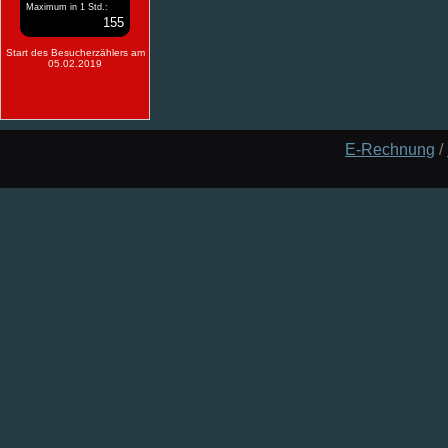
Maximum in 1 Std.:
155
Start des Besucherzählers am
05.02.2019
E-Rechnung
/