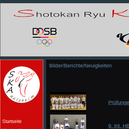
Bilder/Berichte/Neuigkeiten
Prüfunge
Startseite
9. Int.