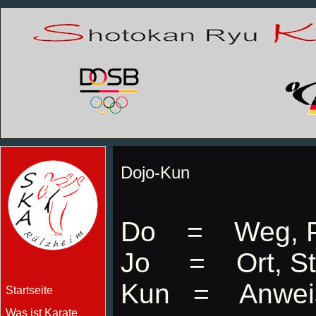
Dojo-Kun
Do = Weg, P
Jo = Ort, St
Kun = Anwei
Startseite
Was ist Karate