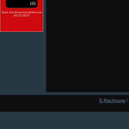
155
Start des Besucherzählers am
05.02.2019
E-Rechnung
/