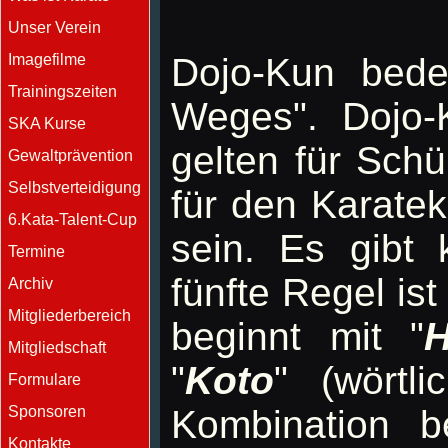
Unser Verein
Imagefilme
Dojo-Kun bede
Trainingszeiten
Weges". Dojo-
SKA Kurse
gelten für Sch
Gewaltprävention
Selbstverteidigung
für den Karatek
6.Kata-Talent-Cup
sein. Es gibt 
Termine
fünfte Regel is
Archiv
Mitgliederbereich
beginnt mit "
H
Mitgliedschaft
"
Koto
" (wörtli
Formulare
Sponsoren
Kombination be
Kontakte