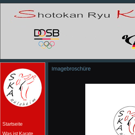
Imagebroschüre
Startseite
Was ist Karate