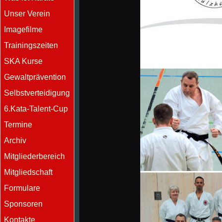
Unser Verein
Imagefilme
Trainingszeiten
SKA Kurse
Gewaltprävention
Selbstverteidigung
6.Kata-Talent-Cup
Termine
Archiv
Mitgliederbereich
Mitgliedschaft
Formulare
Sponsoren
Kontakte