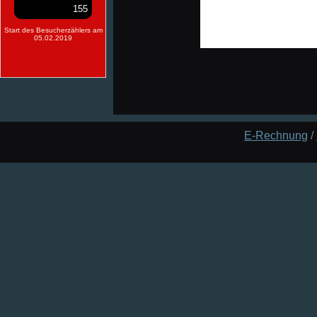
155
Start des Besucherzählers am
05.02.2019
E-Rechnung
/