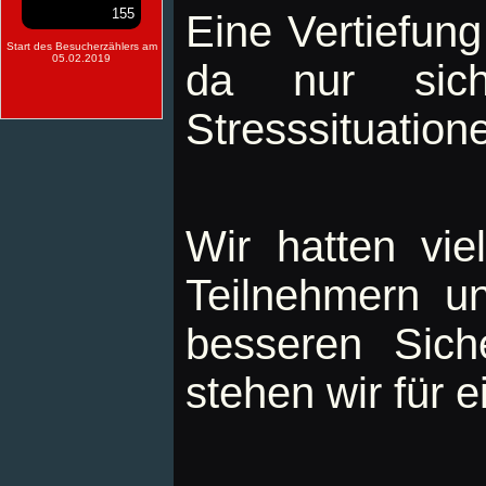
155
Eine Vertiefung
Start des Besucherzählers am
05.02.2019
da nur sich
Stresssituation
Wir hatten vi
Teilnehmern u
besseren Sich
stehen wir für e