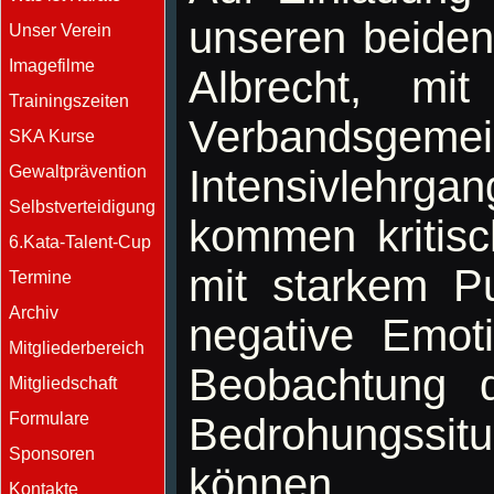
unseren beiden
Unser Verein
Imagefilme
Albrecht, mit
Trainingszeiten
Verbandsgem
SKA Kurse
Gewaltprävention
Intensivlehrga
Selbstverteidigung
kommen kritisc
6.Kata-Talent-Cup
mit starkem Pu
Termine
Archiv
negative Emot
Mitgliederbereich
Beobachtung d
Mitgliedschaft
Formulare
Bedrohungssit
Sponsoren
können.
Kontakte