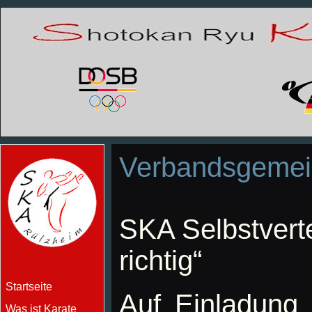
Verbandsgemein
SKA Selbstvert
richtig“
Startseite
Auf Einladung
Was ist Karate