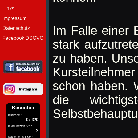
Links
Impressum
Im Falle einer E
Datenschutz
Facebook DSGVO
stark aufzutre
zu haben. Unse
Kursteilnehmer
schon haben. W
die wichtig
Besucher
Selbstbehauptun
Insgesamt:
97.329
In der letzten Std.:
3
Maximum in 1 Std.: